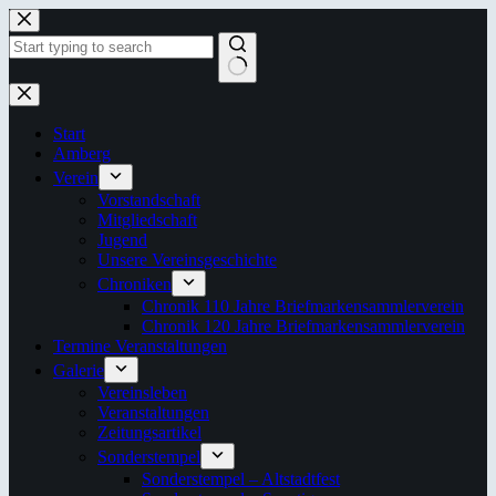
Zum
Inhalt
springen
Keine
Ergebnisse
Start
Amberg
Verein
Vorstandschaft
Mitgliedschaft
Jugend
Unsere Vereinsgeschichte
Chroniken
Chronik 110 Jahre Briefmarkensammlerverein
Chronik 120 Jahre Briefmarkensammlerverein
Termine Veranstaltungen
Galerie
Vereinsleben
Veranstaltungen
Zeitungsartikel
Sonderstempel
Sonderstempel – Altstadtfest